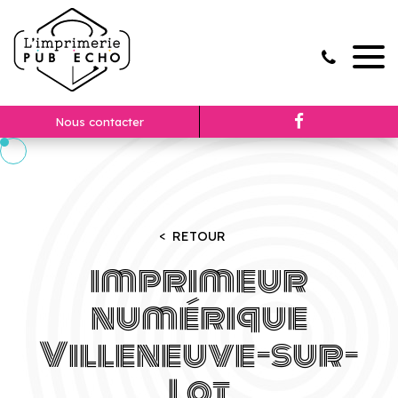
Nous contacter
Accueil
imprimeur
imprimeur numérique
RETOUR
imprimeur
numérique
Villeneuve-sur-
Lot