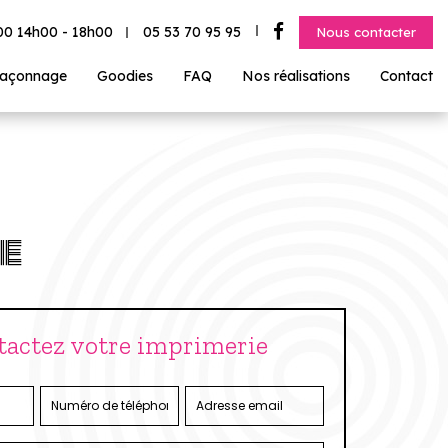
h00
14h00 - 18h00
05 53 70 95 95
Nous contacter
açonnage
Goodies
FAQ
Nos réalisations
Contact
e
tactez votre imprimerie