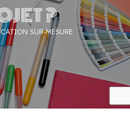
JET ?
CATION SUR-MESURE
rec